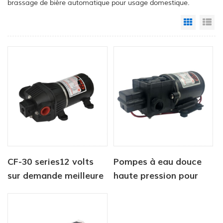
brassage de bière automatique pour usage domestique.
Grid Vi
Li
CF-30 series12 volts
Pompes à eau douce
sur demande meilleure
haute pression pour
pompe à eau à
yachts, série CF-40
membrane pour
camping-car marin