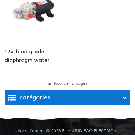
12v food grade
diaphragm water
pump
un total de
1
pages
catégories
droits d'auteur © 2026 FUAN BIDIBAO ELECTRICAL