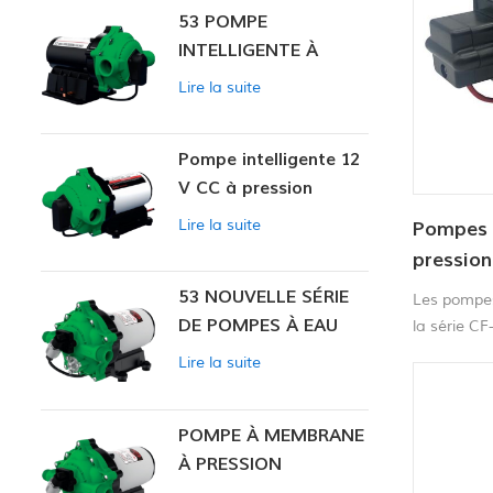
53 POMPE
INTELLIGENTE À
PRESSION
Lire la suite
CONSTANTE
Pompe intelligente 12
V CC à pression
constante 53
Lire la suite
Pompes 
pression
53 NOUVELLE SÉRIE
Les pompes
DE POMPES À EAU
la série CF
amorçantes
Lire la suite
sans domm
est dotée d
démarre et
POMPE À MEMBRANE
pompe lorsq
À PRESSION
fermé.
CONSTANTE