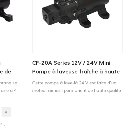
à
CF-20A Series 12V / 24V Mini
e de
Pompe à laveuse fraîche à haute
que
pression
brane se
Cette pompe à lave-là 24 V est faite d'un
ane à 4
moteur aimant permanent de haute qualité
e pré-
et de la pompe à pulvérisation de peinture
ur avec
entière scellée, toutes les pièces standard
ion rapide
en acier inoxydable Petite taille, poids léger,
é pour le
couple, pression, structure compacte,
es
rigation
performances stables, facile à transporter.