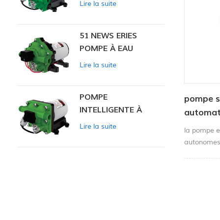
Lire la suite
INTELLIGENTE
51 NEWS ERIES
POMPE À EAU
Lire la suite
POMPE
pompe s
INTELLIGENTE À
automat
PRESSION
Lire la suite
la pompe et
CONSTANTE SÉRIE
autonomes 
ZN-42
de longue 