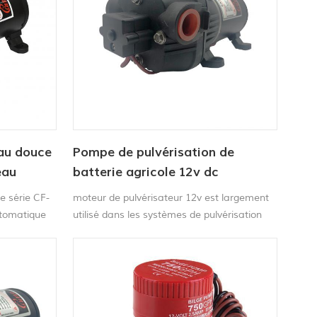
eau douce
Pompe de pulvérisation de
eau
batterie agricole 12v dc
 portable
e série CF-
moteur de pulvérisateur 12v est largement
es
utomatique
utilisé dans les systèmes de pulvérisation
nes
agricole, le transfert de liquide et les
applications d'eau.