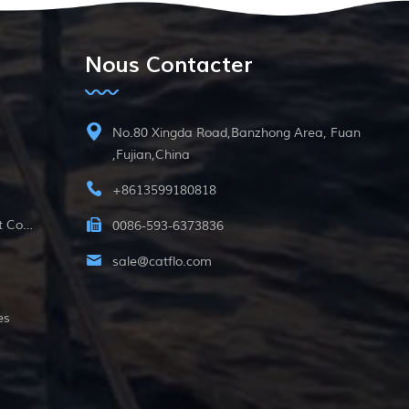
Nous Contacter
No.80 Xingda Road,Banzhong Area, Fuan
,Fujian,China
+8613599180818
12v Pompe Submersible À Courant Continu
0086-593-6373836
sale@catflo.com
es