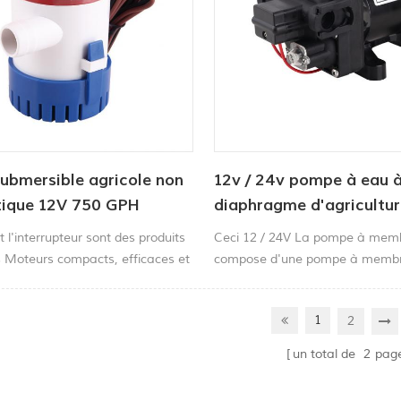
ubmersible agricole non
12v / 24v pompe à eau 
ique 12V 750 GPH
diaphragme d'agricultur
courant continu électri
 l'interrupteur sont des produits
Ceci 12 / 24V La pompe à mem
Moteurs compacts, efficaces et
compose d'une pompe à membr
durée
chambres, d'une crépine et d'un
pression réservoir d'accumulate
1
2
connexions électriques à connex
sur une plaque il peut être utilis
un total de
2
pag
pulvérisateur de lave-auto ou l'ir
agricole.