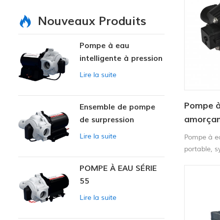
Nouveaux Produits
Pompe à eau
intelligente à pression
variable
Lire la suite
Pompe à 
Ensemble de pompe
amorçan
de surpression
intelligente
machine
Lire la suite
Pompe à ea
portable, 
série CF-4
POMPE À EAU SÉRIE
55
Lire la suite