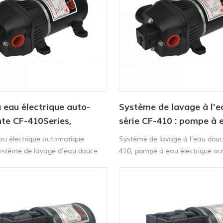
eau électrique auto-
Système de lavage à l'
te CF-410Series,
série CF-410 : pompe à 
 de pompage d'eau
électrique automatique
u électrique automatique
Système de lavage à l'eau douc
pour applications marin
système de lavage d'eau douce
410, pompe à eau électrique a
10 pour la marine
portable pour applications mari