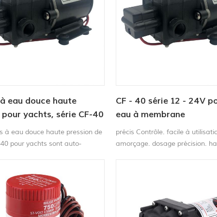
à eau douce haute
CF - 40 série 12 - 24V 
 pour yachts, série CF-40
eau à membrane
 à eau douce haute pression de
précis Contrôle. facile à utilisat
-40 pour yachts sont auto-
amorçage. dosage précision. h
 et peuvent fonctionner à sec
résistance chimique
age.Cette pompe à eau douce
'un pressostat intégré, qui
 arrête automatiquement la
ue le robinet est ouvert et