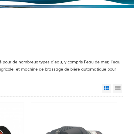
é pour de nombreux types d'eau, y compris l'eau de mer, l'eau
e agricole, et machine de brassage de bière automatique pour
Grid View
List 