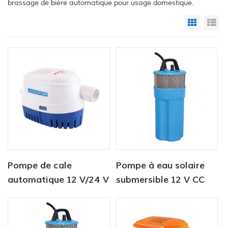
brassage de bière automatique pour usage domestique.
Grid Vi
Li
Pompe de cale
Pompe à eau solaire
automatique 12 V/24 V
submersible 12 V CC
750 GPH Pompe
pour l'abreuvement du
submersible solaire CC
bétail