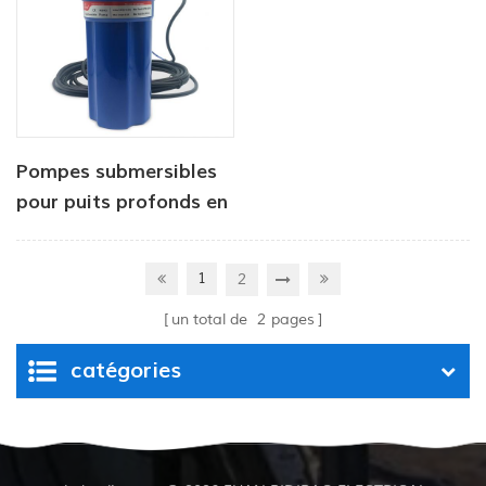
Pompes submersibles
pour puits profonds en
acier inoxydable 24 V
1
2
un total de
2
pages
catégories