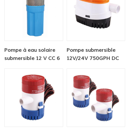
Pompe à eau solaire
Pompe submersible
submersible 12 V CC 6
12V/24V 750GPH DC
litres/min pour
pompe de cale
alimentation en eau
automatique
animale