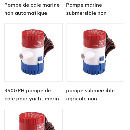
Pompe de cale marine
Pompe marine
non automatique
submersible non
12V1100 GPH
automatique 12v 750
gph
350GPH pompe de
pompe submersible
cale pour yacht marin
agricole non
à courant continu
automatique 12V 750
GPH