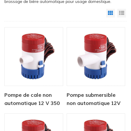
brassage de bière automatique pour usage domestique.
Grid Vi
Li
Pompe de cale non
Pompe submersible
automatique 12 V 350
non automatique 12V
GPH
500 gph