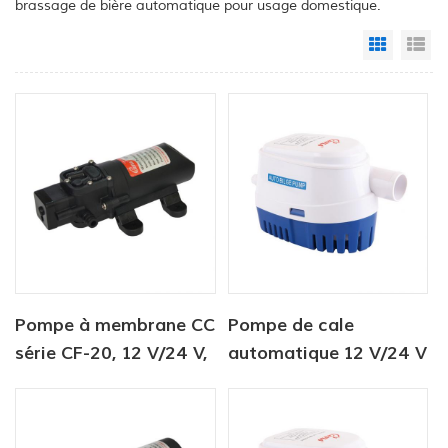
brassage de bière automatique pour usage domestique.
Grid Vi
Li
Pompe à membrane CC
Pompe de cale
série CF-20, 12 V/24 V,
automatique 12 V/24 V
débit 2,0-4,3 l/min,
750 GPH
pression 35-70 psi