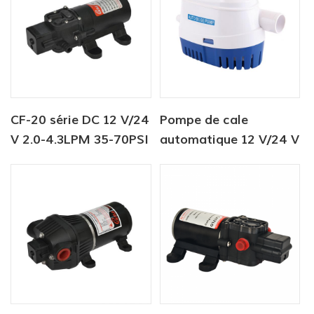
CF-20 série DC 12 V/24
Pompe de cale
V 2.0-4.3LPM 35-70PSI
automatique 12 V/24 V
pompe à eau douce
750 GPH Pompe
pompe marine pompe
submersible solaire CC
de chauffe-eau