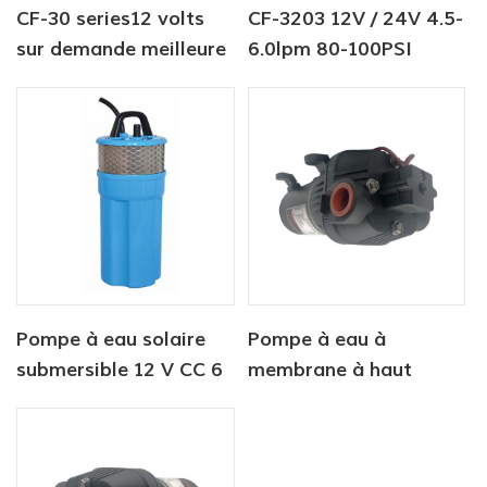
CF-30 series12 volts
CF-3203 12V / 24V 4.5-
sur demande meilleure
6.0lpm 80-100PSI
pompe à eau à
Pompe à eau douce
membrane pour
camping-car marin
Pompe à eau solaire
Pompe à eau à
submersible 12 V CC 6
membrane à haut
litres/min pour
débit CF-400 12 V 24 V
alimentation en eau
Pompe de lavage
animale