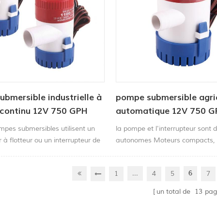
bmersible industrielle à
pompe submersible agri
 continu 12V 750 GPH
automatique 12V 750 
mpes submersibles utilisent un
la pompe et l'interrupteur sont 
r à flotteur ou un interrupteur de
autonomes Moteurs compacts, e
ur détecter l'eau et démarrer la
de longue durée
ant opération. Le L'écran de
...
6
1
4
5
7
ble facilite le nettoyage et le
nt des taches.
un total de
13
pag