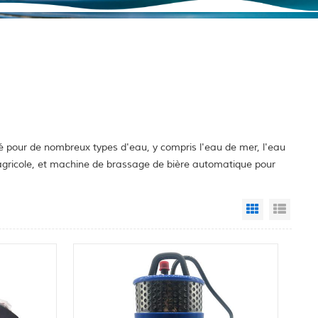
é pour de nombreux types d'eau, y compris l'eau de mer, l'eau
e agricole, et machine de brassage de bière automatique pour
Grid View
List 