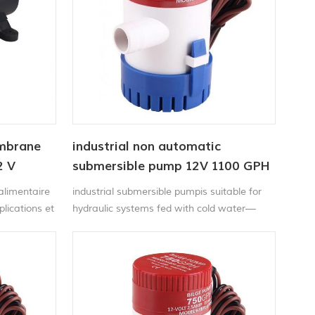
mbrane
industrial non automatic
2 V
submersible pump 12V 1100 GPH
limentaire
industrial submersible pumpis suitable for
lications et
hydraulic systems fed with cold water—
dustrie des
used in line to be fed by gravity or pressure.
fiabilité est
ideal For fishing Boats, Cruisers, Runabouts,
er la
Yachts, etc.