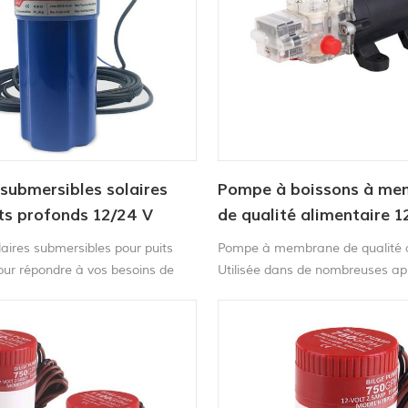
submersibles solaires
Pompe à boissons à me
ts profonds 12/24 V
de qualité alimentaire 1
aires submersibles pour puits
Pompe à membrane de qualité a
our répondre à vos besoins de
Utilisée dans de nombreuses app
distance. Cette pompe est
industries, notamment dans l'in
rable et offre une longue durée
boissons et de l'alimentation, la 
un critère essentiel pour optimis
productivité.