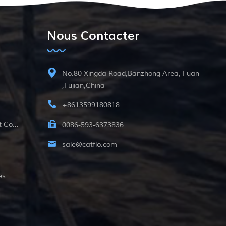
Nous Contacter
No.80 Xingda Road,Banzhong Area, Fuan
,Fujian,China
+8613599180818
12v Pompe Submersible À Courant Continu
0086-593-6373836
sale@catflo.com
es