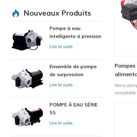
Nouveaux Produits
Pompe à eau
intelligente à pression
variable
Lire la suite
Pompes à
Ensemble de pompe
alimenta
de surpression
intelligente
de quali
Lire la suite
Micro pomp
inoxydable 
appareils 
POMPE À EAU SÉRIE
de laborato
55
l'environne
pneus auto
Lire la suite