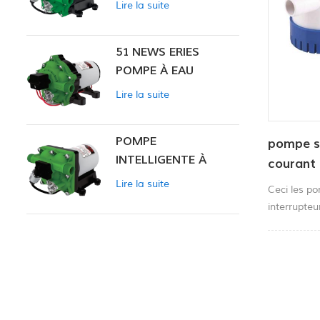
Lire la suite
INTELLIGENTE
51 NEWS ERIES
POMPE À EAU
Lire la suite
POMPE
pompe su
INTELLIGENTE À
courant
PRESSION
Lire la suite
Ceci les po
CONSTANTE SÉRIE
interrupteu
ZN-42
panneau po
pompe pend
filtre amovi
remplaceme