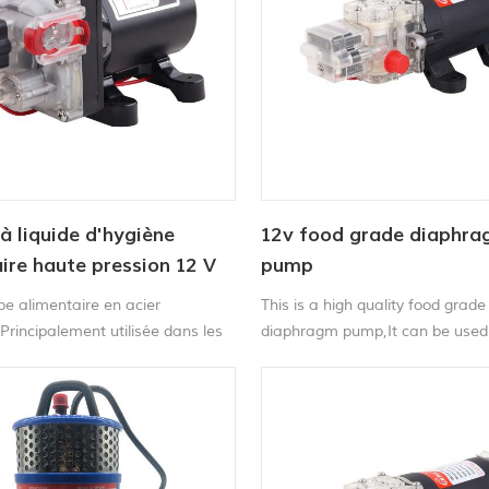
 liquide d'hygiène
12v food grade diaphr
ire haute pression 12 V
pump
té alimentaire
e alimentaire en acier
This is a high quality food grade
Principalement utilisée dans les
diaphragm pump,It can be used 
électroménagers, les équipements
,RV and can used in pumping dr
ire, la surveillance de
milk,tea,cooking oil.
ment, la surveillance des gaz, les
mobiles et d'autres domaines.