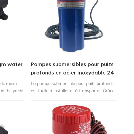
agm water
Pompes submersibles pour puits
profonds en acier inoxydable 24
V
 dc micro
La pompe submersible pour puits profonds
in the yacht
est facile à installer et à transporter. Grâce
inking
à sa longue durée de vie et à son moteur
silencieux, elle peut fonctionner dans un
environnement calme.