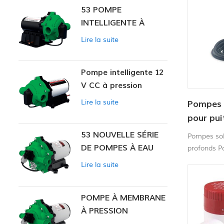
53 POMPE
INTELLIGENTE À
PRESSION
Lire la suite
CONSTANTE
Pompe intelligente 12
V CC à pression
constante 53
Lire la suite
Pompes 
pour pui
53 NOUVELLE SÉRIE
Pompes sol
DE POMPES À EAU
profonds P
pompage à 
Lire la suite
robuste, du
de vie.
POMPE À MEMBRANE
À PRESSION
CONSTANTE