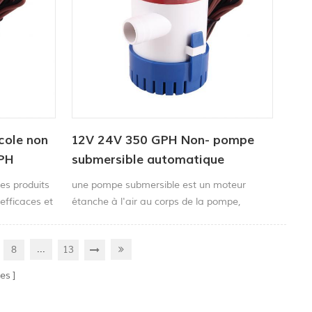
cole non
12V 24V 350 GPH Non- pompe
GPH
submersible automatique
des produits
une pompe submersible est un moteur
fficaces et
étanche à l'air au corps de la pompe,
empêchant la pompe cavitation.
...
8
13
es